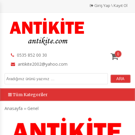
Giriş Yap \ Kayıt Ol
0
0535 852 00 30
antikite2002@yahoo.com
Tüm Kategoriler
Anasayfa
››
Genel