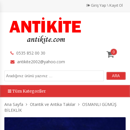
Giriş Yap \ Kayıt Ol
0
0535 852 00 30
antikite2002@yahoo.com
Tüm Kategoriler
Ana Sayfa
Otantik ve Antika Takılar
OSMANLI GÜMÜŞ
BİLEKLİK