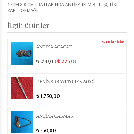
17CM X 8 CM EBATLARINDA ANTİKA DEMİR EL İŞÇİLİKLİ
KAPI TOKMAĞI.
İlgili ürünler
%10
indirim
ANTİKA AÇACAK
250,00
Orijinal
225,00
Şu
₺
₺
fiyat:
andaki
₺ 250,00.
fiyat:
₺ 225,00.
DENİZ SUBAYI TÖREN MEÇİ
1.750,00
₺
ANTİKA ÇAKMAK
350,00
₺