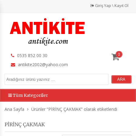
Giriş Yap \ Kayıt Ol
0
0535 852 00 30
antikite2002@yahoo.com
Tüm Kategoriler
Ana Sayfa
Ürünler “PİRİNÇ ÇAKMAK” olarak etiketlendi
PİRİNÇ ÇAKMAK