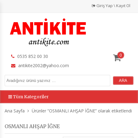
Giriş Yap \ Kayıt Ol
0
0535 852 00 30
antikite2002@yahoo.com
Tüm Kategoriler
Ana Sayfa
Ürünler “OSMANLI AHŞAP İĞNE” olarak etiketlendi
OSMANLI AHŞAP İĞNE