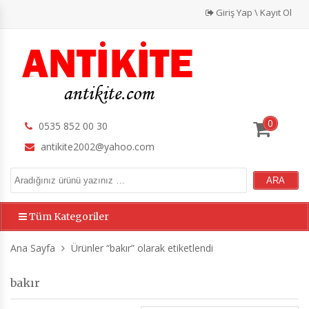
Giriş Yap \ Kayıt Ol
0
0535 852 00 30
antikite2002@yahoo.com
Tüm Kategoriler
Ana Sayfa
Ürünler “bakır” olarak etiketlendi
bakır